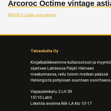
Arcoroc Octime vintage astia
600,00
€
Lisää ostoskoriin
Taivaskulta Oy
Kivijalkaliikkeemme kullanostoon ja myyntii
sijaitsee Lahdessa Päijät-Hämeen
maakunnassa, reilu tunnin matkan päässä
Helsingistä pohjoisen suuntaan osoitteess
Vapaudenkatu 2 LH 39
15110 Lahti
Liiketila avoinna MA-LA klo 10-17