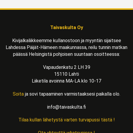
Taivaskulta Oy
Kivijalkaliikkeemme kullanostoon ja myyntiin sijaitsee
Lahdessa Päijät-Hämeen maakunnassa, reilu tunnin matkan
päässä Helsingistä pohjoisen suuntaan osoitteessa:
Vapaudenkatu 2 LH 39
15110 Lahti
Liiketila avoinna MA-LA klo 10-17
Soita
ja sovi tapaaminen varmistaaksesi paikalla olo.
info@taivaskulta.fi
Tilaa kullan lähetystä varten turvapussi tästä !
Ota yhteyttä whatsupissa !