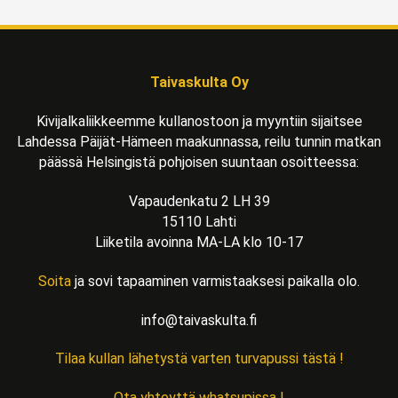
Taivaskulta Oy
Kivijalkaliikkeemme kullanostoon ja myyntiin sijaitsee
Lahdessa Päijät-Hämeen maakunnassa, reilu tunnin matkan
päässä Helsingistä pohjoisen suuntaan osoitteessa:
Vapaudenkatu 2 LH 39
15110 Lahti
Liiketila avoinna MA-LA klo 10-17
Soita
ja sovi tapaaminen varmistaaksesi paikalla olo.
info@taivaskulta.fi
Tilaa kullan lähetystä varten turvapussi tästä !
Ota yhteyttä whatsupissa !