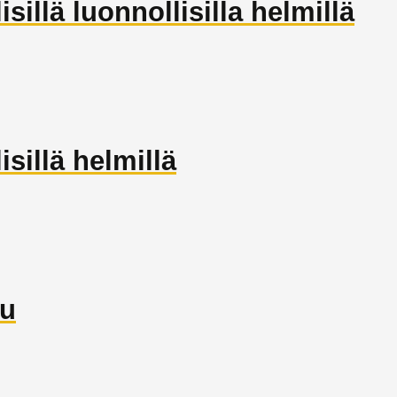
illä luonnollisilla helmillä
sillä helmillä
ru