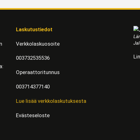
Laskutustiedot
Läm
Jal
n
Verkkolaskuosoite
Li
003732535536
a:
Operaattoritunnus
003714377140
Lue lisää verkkolaskutuksesta
Evästeseloste