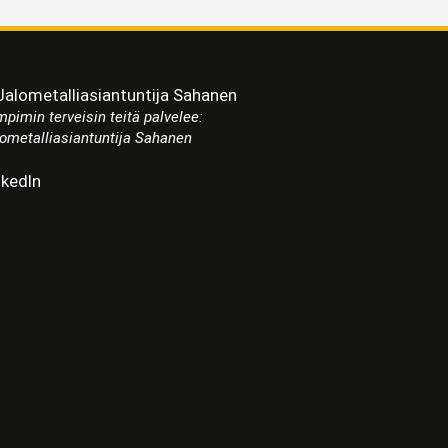
pimin terveisin teitä palvelee:
ometalliasiantuntija Sahanen
nkedIn