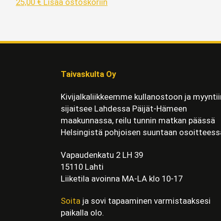
25,00
€
Lisää ostoskoriin
Taivaskulta Oy
Kivijalkaliikkeemme kullanostoon ja myyntii
sijaitsee Lahdessa Päijät-Hämeen
maakunnassa, reilu tunnin matkan päässä
Helsingistä pohjoisen suuntaan osoitteess
Vapaudenkatu 2 LH 39
15110 Lahti
Liiketila avoinna MA-LA klo 10-17
Soita
ja sovi tapaaminen varmistaaksesi
paikalla olo.