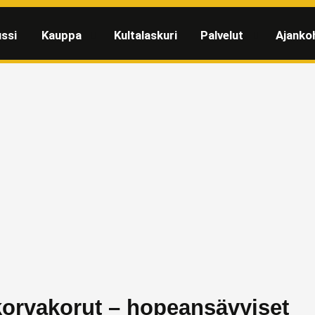
ssi
Kauppa
Kultalaskuri
Palvelut
Ajanko
korvakorut – hopeansävyiset