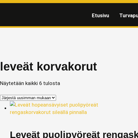
Etusivu
Turvapu
leveät korvakorut
Näytetään kaikki 6 tulosta
Leveät puolipyöreät rengas