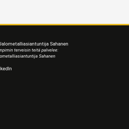
pimin terveisin teitä palvelee:
ometalliasiantuntija Sahanen
nkedIn