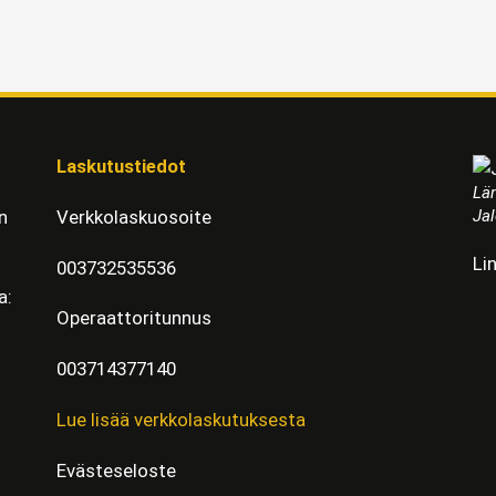
Laskutustiedot
Läm
Jal
n
Verkkolaskuosoite
Li
003732535536
a:
Operaattoritunnus
003714377140
Lue lisää verkkolaskutuksesta
Evästeseloste