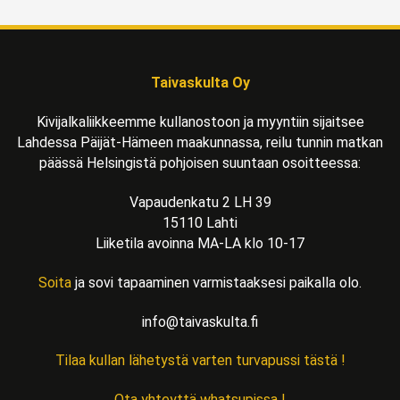
Taivaskulta Oy
Kivijalkaliikkeemme kullanostoon ja myyntiin sijaitsee
Lahdessa Päijät-Hämeen maakunnassa, reilu tunnin matkan
päässä Helsingistä pohjoisen suuntaan osoitteessa:
Vapaudenkatu 2 LH 39
15110 Lahti
Liiketila avoinna MA-LA klo 10-17
Soita
ja sovi tapaaminen varmistaaksesi paikalla olo.
info@taivaskulta.fi
Tilaa kullan lähetystä varten turvapussi tästä !
Ota yhteyttä whatsupissa !