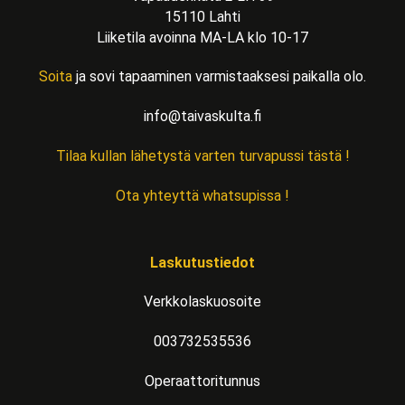
15110 Lahti
Liiketila avoinna MA-LA klo 10-17
Soita
ja sovi tapaaminen varmistaaksesi paikalla olo.
info@taivaskulta.fi
Tilaa kullan lähetystä varten turvapussi tästä !
Ota yhteyttä whatsupissa !
Laskutustiedot
Verkkolaskuosoite
003732535536
Operaattoritunnus