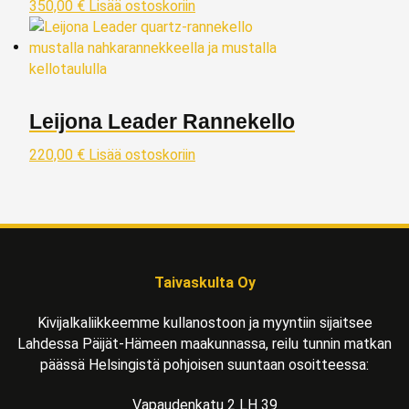
350,00
€
Lisää ostoskoriin
Leijona Leader Rannekello
220,00
€
Lisää ostoskoriin
Taivaskulta Oy
Kivijalkaliikkeemme kullanostoon ja myyntiin sijaitsee
Lahdessa Päijät-Hämeen maakunnassa, reilu tunnin matkan
päässä Helsingistä pohjoisen suuntaan osoitteessa:
Vapaudenkatu 2 LH 39