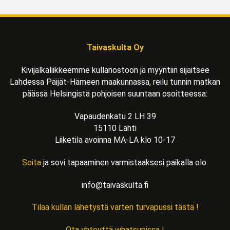
Taivaskulta Oy
Kivijalkaliikkeemme kullanostoon ja myyntiin sijaitsee
Lahdessa Päijät-Hämeen maakunnassa, reilu tunnin matkan
päässä Helsingistä pohjoisen suuntaan osoitteessa:
Vapaudenkatu 2 LH 39
15110 Lahti
Liiketila avoinna MA-LA klo 10-17
Soita
ja sovi tapaaminen varmistaaksesi paikalla olo.
info@taivaskulta.fi
Tilaa kullan lähetystä varten turvapussi tästä !
Ota yhteyttä whatsupissa !