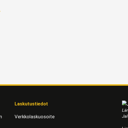
o
Laskutustiedot
Läm
Jal
n
Verkkolaskuosoite