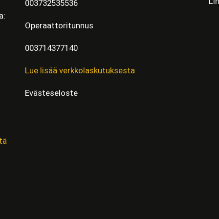
Li
003732535536
a:
Operaattoritunnus
003714377140
Lue lisää verkkolaskutuksesta
Evästeseloste
tä