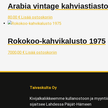
Arabia vintage kahviastiast
80,00
€
Lisää ostoskoriin
Rokokoo-kahvikalusto 1975
7000,00
€
Lisää ostoskoriin
Taivaskulta Oy
Kivijalkaliikkeemme kullanostoon ja myyntii
sijaitsee Lahdessa Päijät-Hämeen