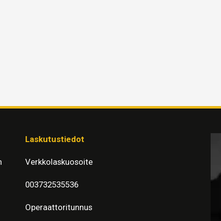
Laskutustiedot
n
Verkkolaskuosoite
003732535536
Operaattoritunnus