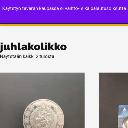
Käytetyn tavaran kaupassa ei vaihto- eikä palautusoikeutta.
Etusivu
Turvapus
juhlakolikko
Näytetään kaikki 2 tulosta