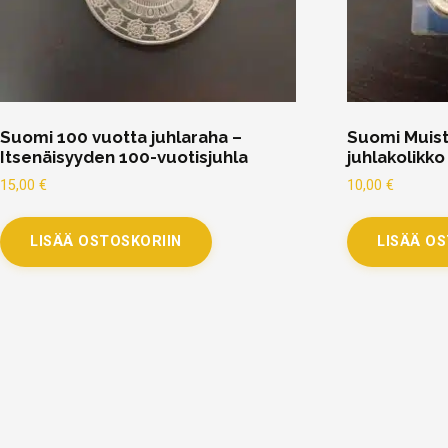
Suomi 100 vuotta juhlaraha –
Suomi Muist
Itsenäisyyden 100-vuotisjuhla
juhlakolikk
15,00
€
10,00
€
LISÄÄ OSTOSKORIIN
LISÄÄ O