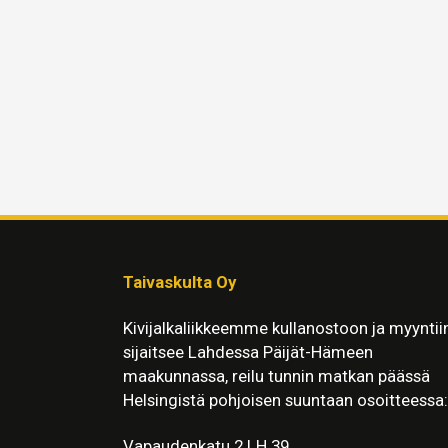
Taivaskulta Oy
Kivijalkaliikkeemme kullanostoon ja myyntii
sijaitsee Lahdessa Päijät-Hämeen
maakunnassa, reilu tunnin matkan päässä
Helsingistä pohjoisen suuntaan osoitteessa:
Vapaudenkatu 2 LH 39