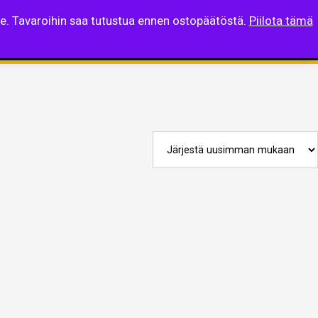
lle. Tavaroihin saa tutustua ennen ostopäätöstä.
Piilota tämä
taista
Suomi