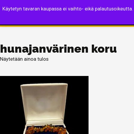
Käytetyn tavaran kaupassa ei vaihto- eikä palautusoikeutta.
Etusivu
Turvapus
hunajanvärinen koru
Näytetään ainoa tulos