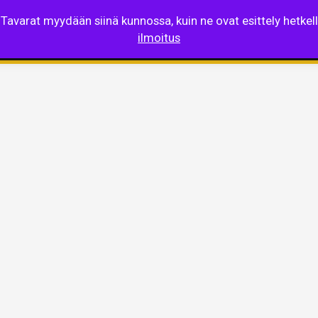
 Tavarat myydään siinä kunnossa, kuin ne ovat esittely hetke
si
Kauppa
Kultalaskuri
Palvelut
Ajankoh
ilmoitus