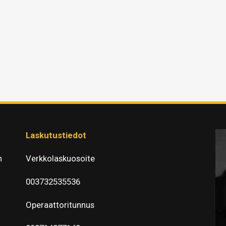
Laskutustiedot
n
Verkkolaskuosoite
003732535536
Operaattoritunnus