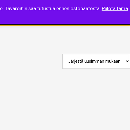
lle. Tavaroihin saa tutustua ennen ostopäätöstä.
Piilota tämä
taista
Suomi