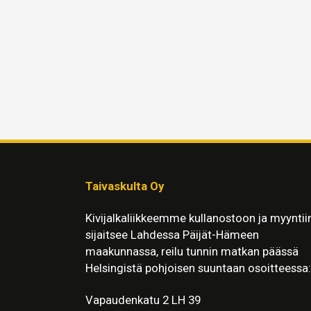
Taivaskulta Oy
Kivijalkaliikkeemme kullanostoon ja myyntii
sijaitsee Lahdessa Päijät-Hämeen
maakunnassa, reilu tunnin matkan päässä
Helsingistä pohjoisen suuntaan osoitteessa:
Vapaudenkatu 2 LH 39