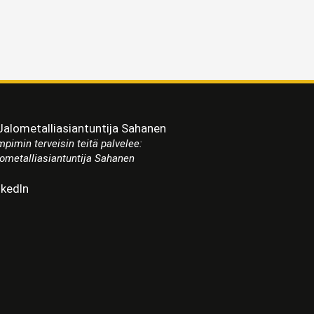
pimin terveisin teitä palvelee:
ometalliasiantuntija Sahanen
nkedIn