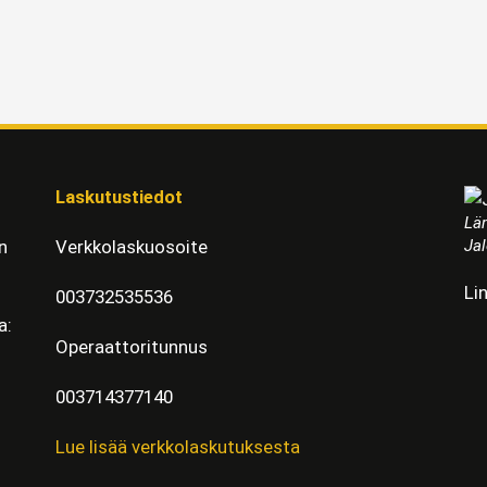
Laskutustiedot
Läm
Jal
n
Verkkolaskuosoite
Li
003732535536
a:
Operaattoritunnus
003714377140
Lue lisää verkkolaskutuksesta