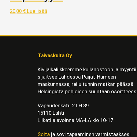
20,00
€
Lue lisää
Taivaskulta Oy
Kivijalkaliikkeemme kullanostoon ja myyntii
sijaitsee Lahdessa Päijät-Hämeen
maakunnassa, reilu tunnin matkan päässä
Helsingistä pohjoisen suuntaan osoitteess
Vapaudenkatu 2 LH 39
15110 Lahti
Liiketila avoinna MA-LA klo 10-17
Soita
ja sovi tapaaminen varmistaaksesi