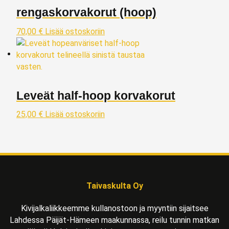
rengaskorvakorut (hoop)
70,00
€
Lisää ostoskoriin
Leveät half‑hoop korvakorut
25,00
€
Lisää ostoskoriin
Taivaskulta Oy
Kivijalkaliikkeemme kullanostoon ja myyntiin sijaitsee
Lahdessa Päijät-Hämeen maakunnassa, reilu tunnin matkan