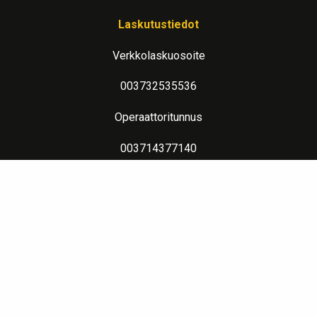
Laskutustiedot
Verkkolaskuosoite
003732535536
Operaattoritunnus
003714377140
Lue lisää verkkolaskutuksesta
Evästeseloste
Lämpimin terveisin teitä palvelee: Jalometalliasiantuntija Sahanen
LinkedIn