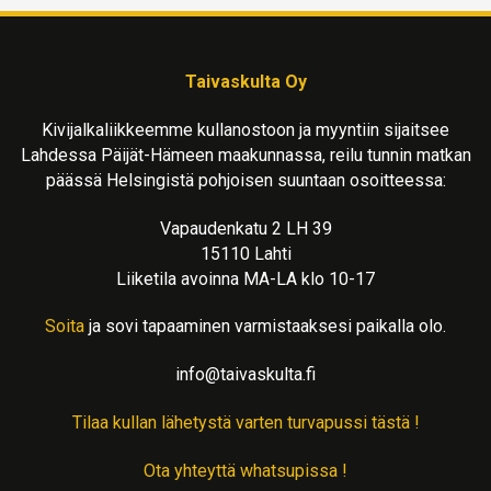
Taivaskulta Oy
Kivijalkaliikkeemme kullanostoon ja myyntiin sijaitsee
Lahdessa Päijät-Hämeen maakunnassa, reilu tunnin matkan
päässä Helsingistä pohjoisen suuntaan osoitteessa:
Vapaudenkatu 2 LH 39
15110 Lahti
Liiketila avoinna MA-LA klo 10-17
Soita
ja sovi tapaaminen varmistaaksesi paikalla olo.
info@taivaskulta.fi
Tilaa kullan lähetystä varten turvapussi tästä !
Ota yhteyttä whatsupissa !