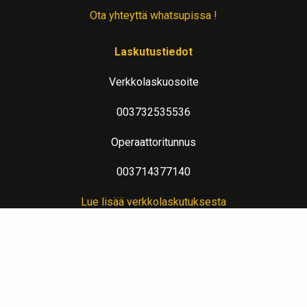
Ota yhteyttä whatsupissa !
Laskutustiedot
Verkkolaskuosoite
003732535536
Operaattoritunnus
003714377140
Lue lisää verkkolaskutuksesta
Evästeseloste
Lämpimin terveisin teitä palvelee: Jalometalliasiantuntija Sahanen