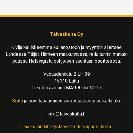
Taivaskulta Oy
Kivijalkaliikkeemme kullanostoon ja myyntiin sijaitsee
Lahdessa Päijät-Hämeen maakunnassa, reilu tunnin matkan
päässä Helsingistä pohjoisen suuntaan osoitteessa:
Vapaudenkatu 2 LH 39
15110 Lahti
Liiketila avoinna MA-LA klo 10-17
Soita
ja sovi tapaaminen varmistaaksesi paikalla olo.
info@taivaskulta.fi
Tilaa kullan lähetystä varten turvapussi tästä !