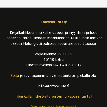
Taivaskulta Oy
Kivijalkaliikkeemme kullanostoon ja myyntiin sijaitsee
Lahdessa Päijät-Hämeen maakunnassa, reilu tunnin matkan
päässä Helsingistä pohjoisen suuntaan osoitteessa:
Vapaudenkatu 2 LH 39
15110 Lahti
Liiketila avoinna MA-LA klo 10-17
Soita
ja sovi tapaaminen varmistaaksesi paikalla olo.
info@taivaskulta.fi
Tilaa kullan lähetystä varten turvapussi tästä !
Ota yhteyttä whatsupissa !