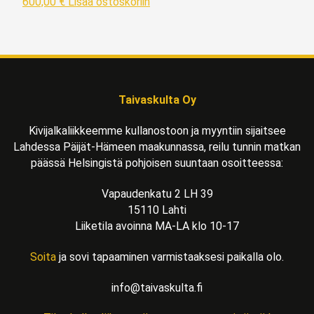
600,00
€
Lisää ostoskoriin
Taivaskulta Oy
Kivijalkaliikkeemme kullanostoon ja myyntiin sijaitsee
Lahdessa Päijät-Hämeen maakunnassa, reilu tunnin matkan
päässä Helsingistä pohjoisen suuntaan osoitteessa:
Vapaudenkatu 2 LH 39
15110 Lahti
Liiketila avoinna MA-LA klo 10-17
Soita
ja sovi tapaaminen varmistaaksesi paikalla olo.
info@taivaskulta.fi