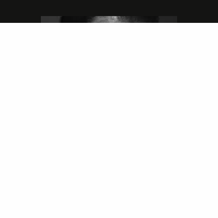
Lämpimin terveisin teitä palvelee: Jalometalliasiantuntija Sahanen
LinkedIn