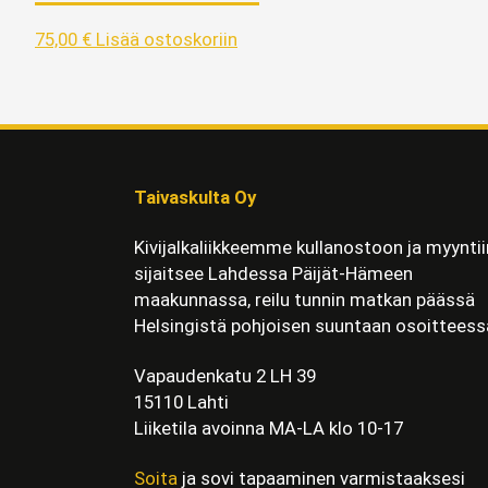
75,00
€
Lisää ostoskoriin
Taivaskulta Oy
Kivijalkaliikkeemme kullanostoon ja myyntii
sijaitsee Lahdessa Päijät-Hämeen
maakunnassa, reilu tunnin matkan päässä
Helsingistä pohjoisen suuntaan osoitteess
Vapaudenkatu 2 LH 39
15110 Lahti
Liiketila avoinna MA-LA klo 10-17
Soita
ja sovi tapaaminen varmistaaksesi