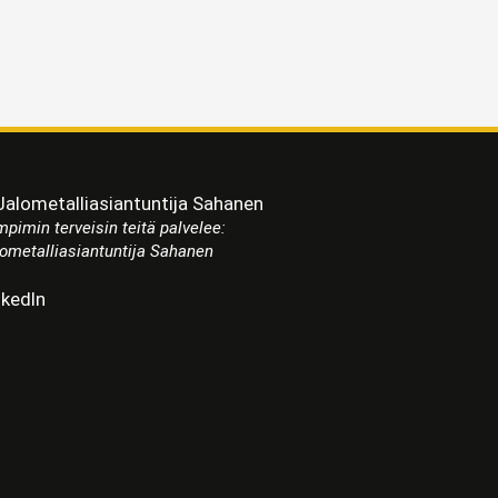
pimin terveisin teitä palvelee:
ometalliasiantuntija Sahanen
nkedIn