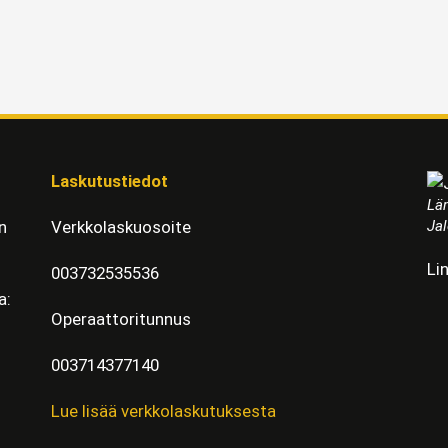
Laskutustiedot
Läm
Jal
n
Verkkolaskuosoite
Li
003732535536
a:
Operaattoritunnus
003714377140
Lue lisää verkkolaskutuksesta