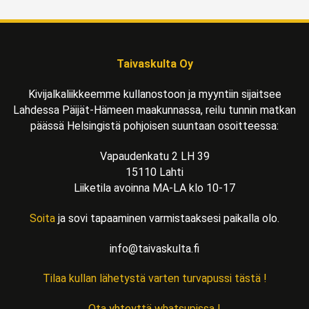
Taivaskulta Oy
Kivijalkaliikkeemme kullanostoon ja myyntiin sijaitsee
Lahdessa Päijät-Hämeen maakunnassa, reilu tunnin matkan
päässä Helsingistä pohjoisen suuntaan osoitteessa:
Vapaudenkatu 2 LH 39
15110 Lahti
Liiketila avoinna MA-LA klo 10-17
Soita
ja sovi tapaaminen varmistaaksesi paikalla olo.
info@taivaskulta.fi
Tilaa kullan lähetystä varten turvapussi tästä !
Ota yhteyttä whatsupissa !