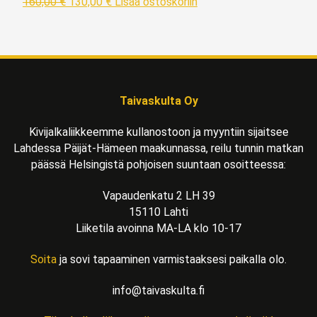
160,00
€
130,00
€
Lisää ostoskoriin
Taivaskulta Oy
Kivijalkaliikkeemme kullanostoon ja myyntiin sijaitsee
Lahdessa Päijät-Hämeen maakunnassa, reilu tunnin matkan
päässä Helsingistä pohjoisen suuntaan osoitteessa:
Vapaudenkatu 2 LH 39
15110 Lahti
Liiketila avoinna MA-LA klo 10-17
Soita
ja sovi tapaaminen varmistaaksesi paikalla olo.
info@taivaskulta.fi