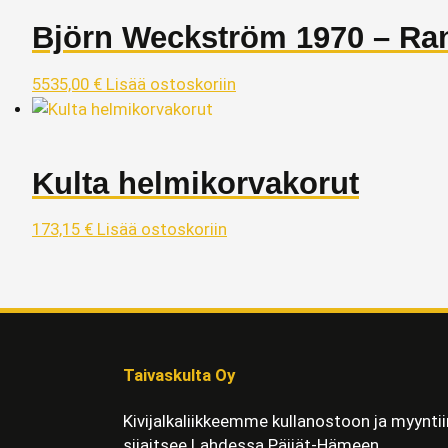
Björn Weckström 1970 – Ra
5535,00
€
Lisää ostoskoriin
Kulta helmikorvakorut
173,15
€
Lisää ostoskoriin
Taivaskulta Oy
Kivijalkaliikkeemme kullanostoon ja myyntii
sijaitsee Lahdessa Päijät-Hämeen