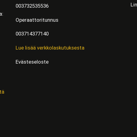
Li
003732535536
a:
Operaattoritunnus
003714377140
Lue lisää verkkolaskutuksesta
Evästeseloste
tä