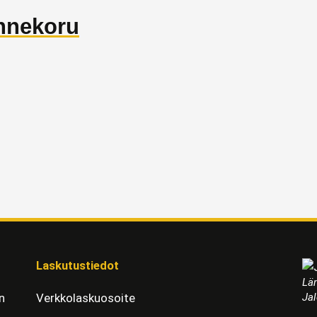
nnekoru
Laskutustiedot
Läm
Jal
n
Verkkolaskuosoite