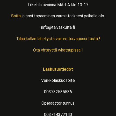
Liiketila avoinna MA-LA klo 10-17
Soita
ja sovi tapaaminen varmistaaksesi paikalla olo.
info@taivaskulta.fi
Tilaa kullan lähetystä varten turvapussi tästä !
Ota yhteyttä whatsupissa !
Laskutustiedot
Verkkolaskuosoite
003732535536
Operaattoritunnus
003714377140