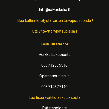
info@taivaskulta.fi
Tilaa kullan lähetystä varten turvapussi tästä !
Ota yhteyttä whatsupissa !
Laskutustiedot
Verkkolaskuosoite
003732535536
Operaattoritunnus
003714377140
Lue lisää verkkolaskutuksesta
Evästeseloste