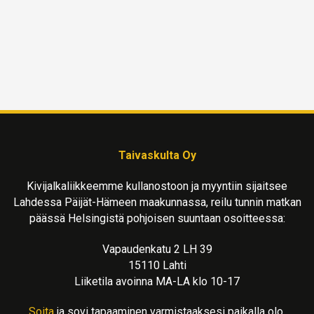
Taivaskulta Oy
Kivijalkaliikkeemme kullanostoon ja myyntiin sijaitsee
Lahdessa Päijät-Hämeen maakunnassa, reilu tunnin matkan
päässä Helsingistä pohjoisen suuntaan osoitteessa:
Vapaudenkatu 2 LH 39
15110 Lahti
Liiketila avoinna MA-LA klo 10-17
Soita
ja sovi tapaaminen varmistaaksesi paikalla olo.