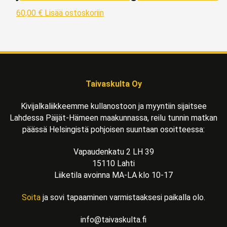
60,00
€
Lisää ostoskoriin
Taivaskulta Oy
Kivijalkaliikkeemme kullanostoon ja myyntiin sijaitsee
Lahdessa Päijät-Hämeen maakunnassa, reilu tunnin matkan
päässä Helsingistä pohjoisen suuntaan osoitteessa:
Vapaudenkatu 2 LH 39
15110 Lahti
Liiketila avoinna MA-LA klo 10-17
Soita
ja sovi tapaaminen varmistaaksesi paikalla olo.
info@taivaskulta.fi