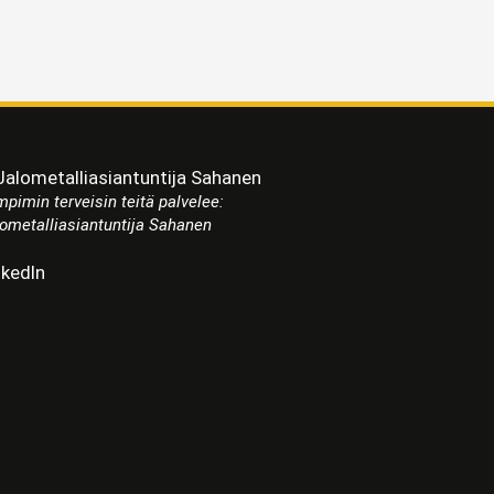
pimin terveisin teitä palvelee:
ometalliasiantuntija Sahanen
nkedIn