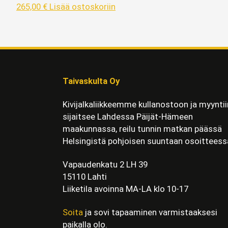
265,00
€
Lisää ostoskoriin
Taivaskulta Oy
Kivijalkaliikkeemme kullanostoon ja myyntii
sijaitsee Lahdessa Päijät-Hämeen
maakunnassa, reilu tunnin matkan päässä
Helsingistä pohjoisen suuntaan osoitteess
Vapaudenkatu 2 LH 39
15110 Lahti
Liiketila avoinna MA-LA klo 10-17
Soita
ja sovi tapaaminen varmistaaksesi
paikalla olo.