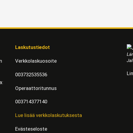
Laskutustiedot
Läm
Jal
n
Verkkolaskuosoite
Li
003732535536
a:
Operaattoritunnus
003714377140
Lue lisää verkkolaskutuksesta
Evästeseloste