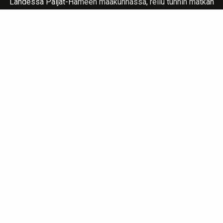
Lahdessa Päijät-Hämeen maakunnassa, reilu tunnin matkan
päässä Helsingistä pohjoisen suuntaan osoitteessa:
Vapaudenkatu 2 LH 39
15110 Lahti
Liiketila avoinna MA-LA klo 10-17
Soita
ja sovi tapaaminen varmistaaksesi paikalla olo.
info@taivaskulta.fi
Tilaa kullan lähetystä varten turvapussi tästä !
Ota yhteyttä whatsupissa !
Laskutustiedot
Verkkolaskuosoite
003732535536