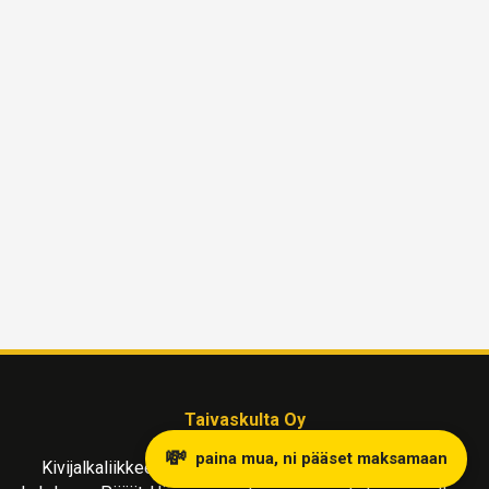
Taivaskulta Oy
💸
paina mua, ni pääset maksamaan
Kivijalkaliikkeemme kullanostoon ja myyntiin sijaitsee