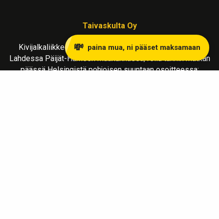
Taivaskulta Oy
💸
Kivijalkaliikkeemme kullanostoon ja myyntiin sijaitsee
paina mua, ni pääset maksamaan
Lahdessa Päijät-Hämeen maakunnassa, reilu tunnin matkan
päässä Helsingistä pohjoisen suuntaan osoitteessa:
Vapaudenkatu 2 LH 39
15110 Lahti
Liiketila avoinna MA-LA klo 10-17
Soita
ja sovi tapaaminen varmistaaksesi paikalla olo.
info@taivaskulta.fi
Tilaa kullan lähetystä varten turvapussi tästä !
Ota yhteyttä whatsupissa !