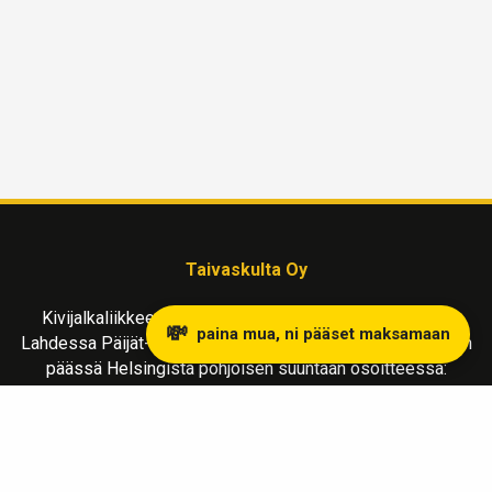
Taivaskulta Oy
Kivijalkaliikkeemme kullanostoon ja myyntiin sijaitsee
💸
paina mua, ni pääset maksamaan
Lahdessa Päijät-Hämeen maakunnassa, reilu tunnin matkan
päässä Helsingistä pohjoisen suuntaan osoitteessa:
Vapaudenkatu 2 LH 39
15110 Lahti
Liiketila avoinna MA-LA klo 10-17