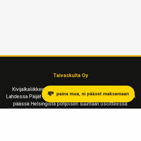
Taivaskulta Oy
Kivijalkaliikkeemme kullanostoon ja myyntiin sijaitsee
💸
paina mua, ni pääset maksamaan
Lahdessa Päijät-Hämeen maakunnassa, reilu tunnin matkan
päässä Helsingistä pohjoisen suuntaan osoitteessa:
Vapaudenkatu 2 LH 39
15110 Lahti
Liiketila avoinna MA-LA klo 10-17