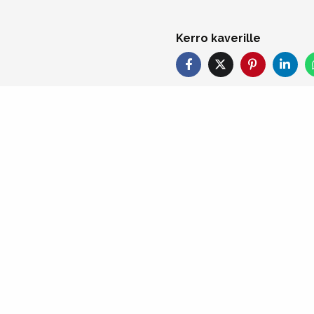
Kerro kaverille
Sinulle ehd
Kaulakoru
32,59
€
LISÄÄ
OSTOSKORIIN