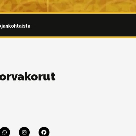
Ajankohtaista
korvakorut