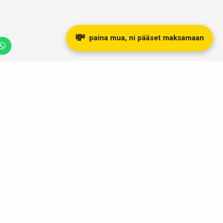
💸
paina mua, ni pääset maksamaan
otamme
J-kirjain Kaulakoru
Hannun vaakuna
53,93
€
korvakorut
50,00
€
LISÄÄ
OSTOSKORIIN
LISÄÄ
OSTOSKORIIN