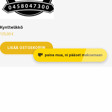
Kynttelikkö
125,00
€
LISÄÄ OSTOSKORIIN
💸
paina mua, ni pääset maksamaan
Taivaskulta Oy