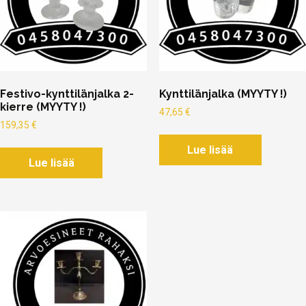
Festivo-kynttilänjalka 2-
Kynttilänjalka (MYYTY !)
kierre (MYYTY !)
47,65
€
159,35
€
Lue lisää
Lue lisää