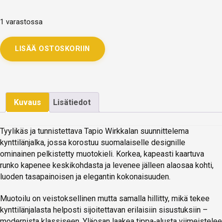
1 varastossa
LISÄÄ OSTOSKORIIN
Kuvaus
Lisätiedot
Tyylikäs ja tunnistettava Tapio Wirkkalan suunnittelema
kynttilänjalka, jossa korostuu suomalaiselle designille
ominainen pelkistetty muotokieli. Korkea, kapeasti kaartuva
runko kapenee keskikohdasta ja levenee jälleen alaosaa kohti,
luoden tasapainoisen ja elegantin kokonaisuuden.
Muotoilu on veistoksellinen mutta samalla hillitty, mikä tekee
kynttilänjalasta helposti sijoitettavan erilaisiin sisustuksiin –
modernista klassiseen. Yläosan laakea tippa‑alusta viimeistelee