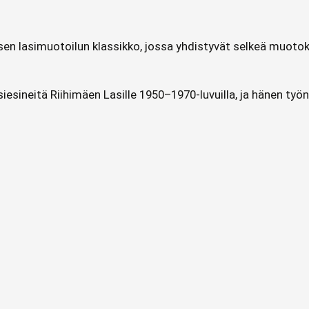
n lasimuotoilun klassikko, jossa yhdistyvät selkeä muotokiel
siesineitä Riihimäen Lasille 1950–1970-luvuilla, ja hänen ty