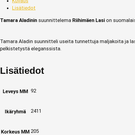
Kuvaus
Lisätiedot
Tamara Aladinin
suunnittelema
Riihimäen Lasi
on suomalaise
Tamara Aladin suunnitteli useita tunnettuja maljakoita ja la
pelkistetystä eleganssista.
Lisätiedot
92
Leveys MM
2411
Ikäryhmä
205
Korkeus MM