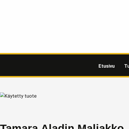
Etusivu
T
Tamara Aladin Maljakko