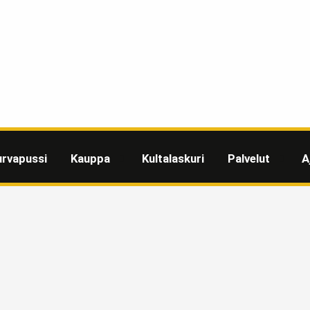
urvapussi
Kauppa
Kultalaskuri
Palvelut
A