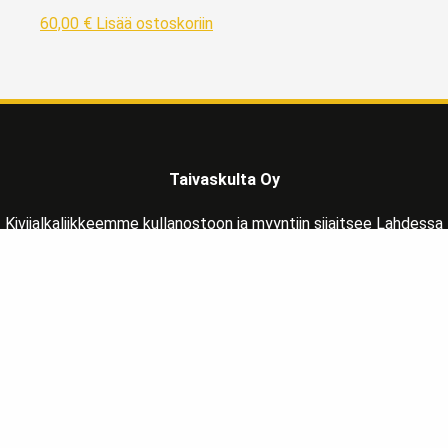
60,00
€
Lisää ostoskoriin
Taivaskulta Oy
Kivijalkaliikkeemme kullanostoon ja myyntiin sijaitsee Lahdessa
Päijät-Hämeen maakunnassa, reilu tunnin matkan päässä
Helsingistä pohjoisen suuntaan osoitteessa:
Vapaudenkatu 2 LH 39
15110 Lahti
Liiketila avoinna MA-LA klo 10-17
Soita
ja sovi tapaaminen varmistaaksesi paikalla olo.
info@taivaskulta.fi