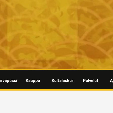
urvapussi
Kauppa
Kultalaskuri
Palvelut
A