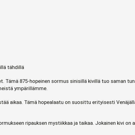
lä tähdillä
ähdet. Tämä 875-hopeinen sormus sinisillä kivillä tuo saman 
hmeistä ympärillämme.
tää aikaa. Tämä hopealaatu on suosittu erityisesti Venäjällä 
sormukseen ripauksen mystiikkaa ja taikaa. Jokainen kivi on