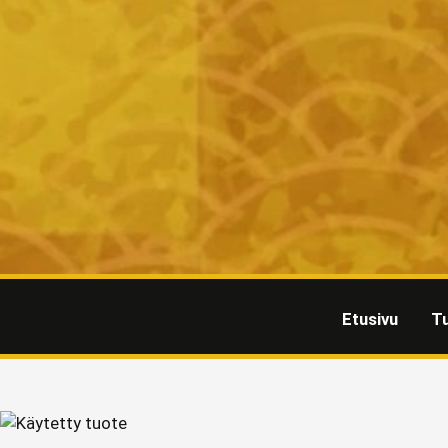
Etusivu
T