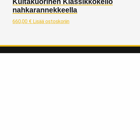
Kultakuorinen Klassikkokello
nahkarannekkeella
660,00
€
Lisää ostoskoriin
Taivaskulta Oy
Kivijalkaliikkeemme kullanostoon ja myyntiin sijaitsee Lahdessa
Päijät-Hämeen maakunnassa, reilu tunnin matkan päässä
Helsingistä pohjoisen suuntaan osoitteessa:
Vapaudenkatu 2 LH 39
15110 Lahti
Liiketila avoinna MA-LA klo 10-17