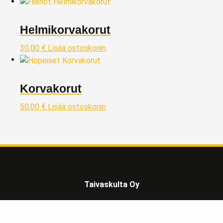
Helmikorvakorut
30,00
€
Lisää ostoskoriin
Korvakorut
50,00
€
Lisää ostoskoriin
Taivaskulta Oy
Kivijalkaliikkeemme kullanostoon ja myyntiin sijaitsee Lahdessa
Päijät-Hämeen maakunnassa, reilu tunnin matkan päässä