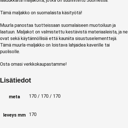
laadukkaita maljakoita, jotka on suunniteltu Suomessa.
Tämä maljakko on suomalaista käsityötä!
Muurla panostaa tuotteissaan suomalaiseen muotoiluun ja
laatuun. Maljakot on valmistettu kestävistä materiaaleista, ja ne
ovat sekä käytännöllisiä että kauniita sisustuselementtejä.
Tämä muurla-maljakko on loistava lahjaidea kaverille tai
puolisolle.
Osta omasi verkkokaupastamme!
Lisätiedot
170 / 170 / 170
meta
170
leveys mm