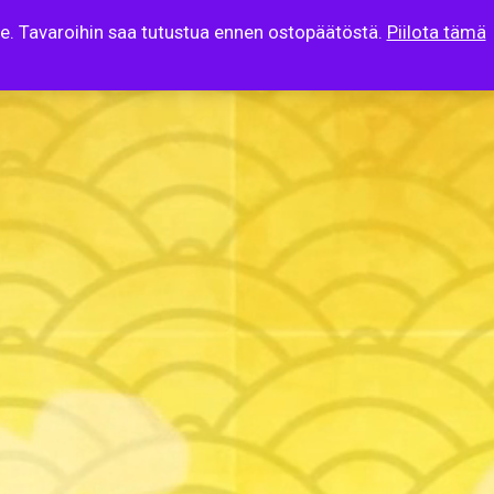
lle. Tavaroihin saa tutustua ennen ostopäätöstä.
Piilota tämä