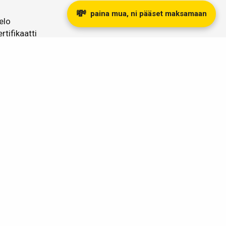
💸
paina mua, ni pääset maksamaan
elo
rtifikaatti
k -merkinnät
vanhan ajan glamouria.
seinen sertifikaatti helmien oma sertifikaatti.
otamme