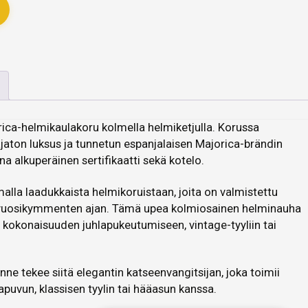
rica-helmikaulakoru kolmella helmiketjulla. Korussa
 ajaton luksus ja tunnetun espanjalaisen Majorica-brändin
a alkuperäinen sertifikaatti sekä kotelo.
lla laadukkaista helmikoruistaan, joita on valmistettu
o vuosikymmenten ajan. Tämä upea kolmiosainen helminauha
 kokonaisuuden juhlapukeutumiseen, vintage-tyyliin tai
ne tekee siitä elegantin katseenvangitsijan, joka toimii
tapuvun, klassisen tyylin tai hääasun kanssa.