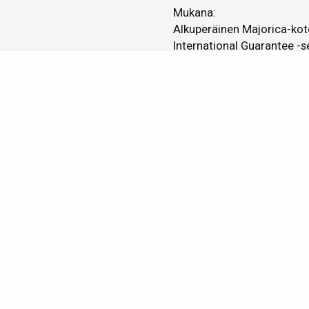
Mukana:
Alkuperäinen Majorica-kot
International Guarantee -se
Majorica World Trade Mar
Ajaton koru, joka huokuu 
Emme ole tutkineet onko ky
Kerro kaverille
Sinulle ehd