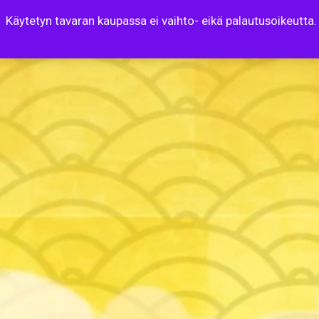
Käytetyn tavaran kaupassa ei vaihto- eikä palautusoikeutta.