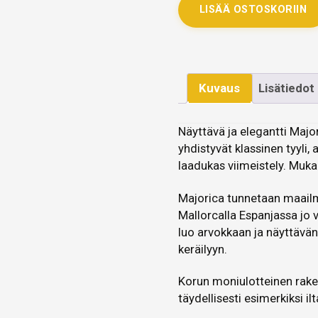
LISÄÄ OSTOSKORIIN
Kuvaus
Lisätiedot
Näyttävä ja elegantti Majo
yhdistyvät klassinen tyyli,
laadukas viimeistely. Mukan
Majorica tunnetaan maailma
Mallorcalla Espanjassa j
luo arvokkaan ja näyttävän
keräilyyn.
Korun moniulotteinen raken
täydellisesti esimerkiksi il