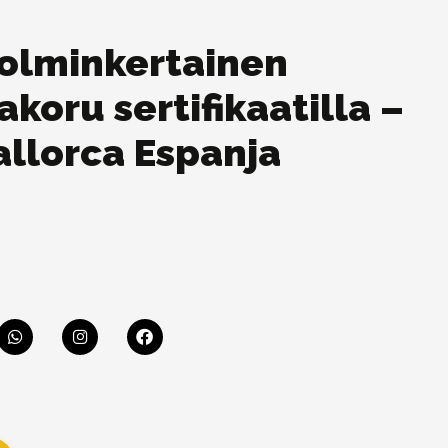
kolminkertainen
koru sertifikaatilla –
allorca Espanja