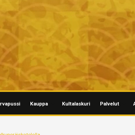
rvapussi
Kauppa
Kultalaskuri
Palvelut