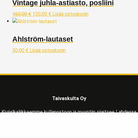
Vintage juhla-astiasto, posliini
160,00
€
130,00
€
Lisää ostoskoriin
Ahlström-lautaset
30,00
€
Lisää ostoskoriin
Taivaskulta Oy
Kivijalkaliikkeemme kullanostoon ja myyntiin sijaitsee Lahdessa
Päijät-Hämeen maakunnassa, reilu tunnin matkan päässä
Helsingistä pohjoisen suuntaan osoitteessa: