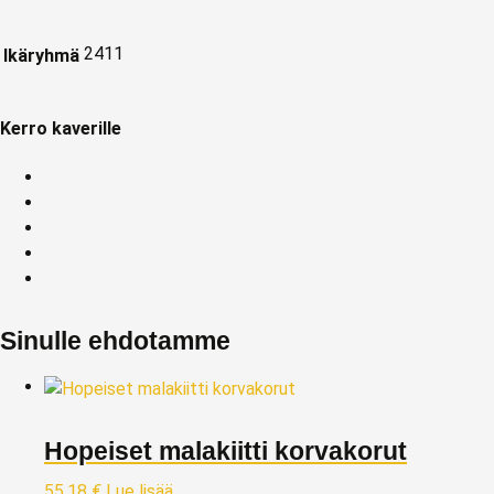
2411
Ikäryhmä
Kerro kaverille
Sinulle ehdotamme
Hopeiset malakiitti korvakorut
55,18
€
Lue lisää