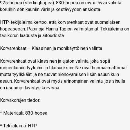
925-hopea (sterlinghopea). 830-hopea on myös hyvä valinta
koruihin sen kauniin värin ja kestävyyden ansiosta.
HTP-tekijäleima kertoo, että korvarenkaat ovat suomalaisen
hopeasepän: Papinoja Hannu Tapion valmistamat. Tekijäleima on
tae korun laadusta ja aitoudesta.
Korvarenkaat – Klassinen ja monikäyttöinen valinta
Korvarenkaat ovat klassinen ja ajaton valinta, joka sopii
monenlaisiin tyyleihin ja tilaisuuksiin. Ne ovat huomaamattomat
mutta tyylikkäät, ja ne tuovat hienovaraisen lisän asuun kuin
asuun. Korvarenkaat ovat myös erinomainen valinta, jos sinulla
on useampi lävistys korvissa.
Korvakorujen tiedot:
* Materiaali: 830-hopea
* Tekijäleima: HTP