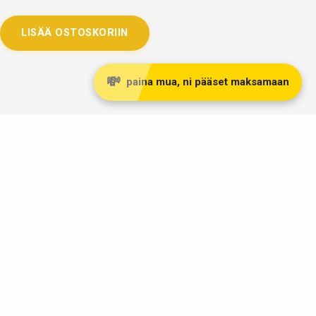
LISÄÄ OSTOSKORIIN
💸
paina mua, ni pääset maksamaan
Taivaskulta Oy
Kivijalkaliikkeemme kullanostoon ja myyntiin sijaitsee
Lahdessa Päijät-Hämeen maakunnassa, reilu tunnin matkan
päässä Helsingistä pohjoisen suuntaan osoitteessa:
Vapaudenkatu 2 LH 39
15110 Lahti