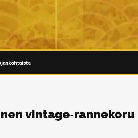
Ajankohtaista
linen vintage‑rannekoru