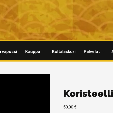
rvapussi
Kauppa
Kultalaskuri
Palvelut
Koristeel
50,00
€