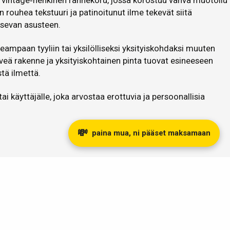
n vintage‑henkinen rannekoru, jossa korostuu vahva muotoilu
n rouhea tekstuuri ja patinoitunut ilme tekevät siitä
tsevan asusteen.
eampaan tyyliin tai yksilölliseksi yksityiskohdaksi muuten
eveä rakenne ja yksityiskohtainen pinta tuovat esineeseen
tä ilmettä.
e tai käyttäjälle, joka arvostaa erottuvia ja persoonallisia
💸
paina mua, ni pääset maksamaan
otamme