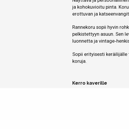
Näyttävä ja persoonalline
ja kohokuvioitu pinta. Koru
erottuvan ja katseenvangi
Rannekoru sopii hyvin rohk
pelkistettyyn asuun. Sen l
luonnetta ja vintage‑henkis
Sopii erityisesti keräilijäll
koruja.
Kerro kaverille
Sinulle ehd