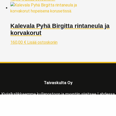
Kalevala Pyhä Birgitta rintaneula ja
korvakorut
160,00
€
Lisää ostoskoriin
Taivaskulta Oy
Kivijalkaliikkeemme kullanostoon ja myyntiin sijaitsee Lahdessa
Päijät-Hämeen maakunnassa, reilu tunnin matkan päässä
Helsingistä pohjoisen suuntaan osoitteessa: