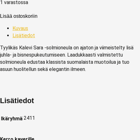
1 varastossa
Lisää ostoskoriin
Kuvaus
Lisätiedot
Tyylikäs Kalevi Sara ‑solmioneula on ajaton ja viimeistelty lisä
juhla- ja bisnespukeutumiseen. Laadukkaasti valmistettu
solmioneula edustaa klassista suomalaista muotoilua ja tuo
asuun huolitellun sekä elegantin ilmeen.
Lisätiedot
2411
Ikäryhmä
Kerro kaverille