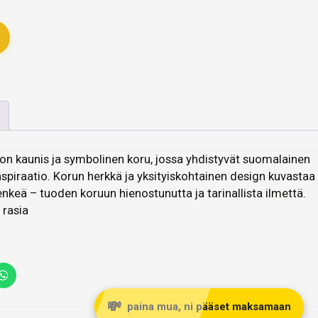
 on kaunis ja symbolinen koru, jossa yhdistyvät suomalainen
spiraatio. Korun herkkä ja yksityiskohtainen design kuvastaa
enkeä – tuoden koruun hienostunutta ja tarinallista ilmettä.
 rasia
💸
paina mua, ni pääset maksamaan