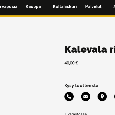
rvapussi
Kauppa
Kultalaskuri
Palvelut
Kalevala 
40,00
€
Kysy tuotteesta
1 varastossa