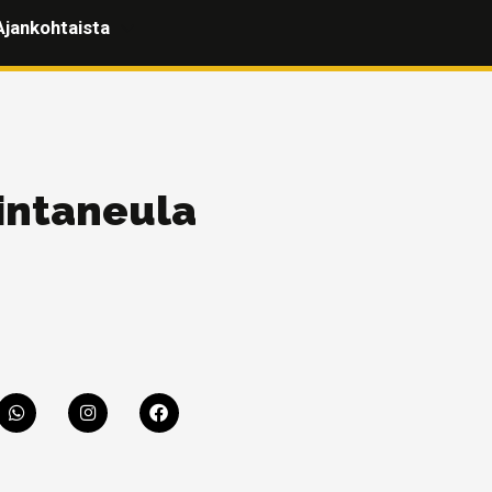
Ajankohtaista
rintaneula