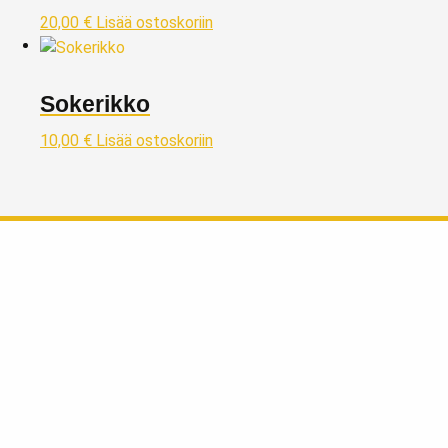
20,00
€
Lisää ostoskoriin
Sokerikko
10,00
€
Lisää ostoskoriin
Taivaskulta Oy
Kivijalkaliikkeemme kullanostoon ja myyntiin sijaitsee Lahdessa
Päijät-Hämeen maakunnassa, reilu tunnin matkan päässä
Helsingistä pohjoisen suuntaan osoitteessa:
Vapaudenkatu 2 LH 39