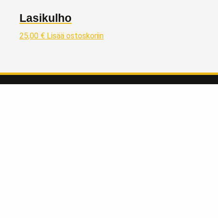
Lasikulho
25,00
€
Lisää ostoskoriin
Taivaskulta Oy
Kivijalkaliikkeemme kullanostoon ja myyntiin sijaitsee Lahdessa
Päijät-Hämeen maakunnassa, reilu tunnin matkan päässä
Helsingistä pohjoisen suuntaan osoitteessa:
Vapaudenkatu 2 LH 39
15110 Lahti
Liiketila avoinna MA-LA klo 10-17