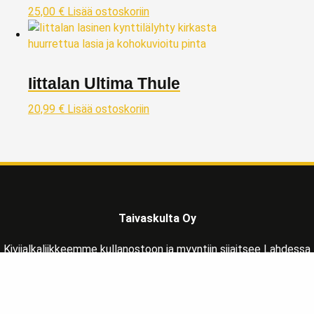
25,00
€
Lisää ostoskoriin
Iittalan Ultima Thule
20,99
€
Lisää ostoskoriin
Taivaskulta Oy
Kivijalkaliikkeemme kullanostoon ja myyntiin sijaitsee Lahdessa
Päijät-Hämeen maakunnassa, reilu tunnin matkan päässä
Helsingistä pohjoisen suuntaan osoitteessa:
Vapaudenkatu 2 LH 39