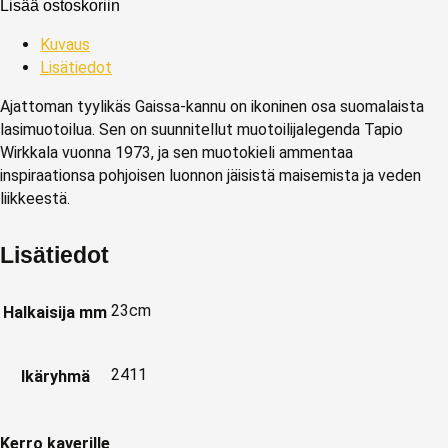
Lisää ostoskoriin
Kuvaus
Lisätiedot
Ajattoman tyylikäs Gaissa-kannu on ikoninen osa suomalaista
lasimuotoilua. Sen on suunnitellut muotoilijalegenda
Tapio
Wirkkala
vuonna 1973, ja sen muotokieli ammentaa
inspiraationsa pohjoisen luonnon jäisistä maisemista ja veden
liikkeestä.
Lisätiedot
23cm
Halkaisija mm
2411
Ikäryhmä
Kerro kaverille