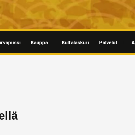
urvapussi
Kauppa
Kultalaskuri
Palvelut
A
ellä