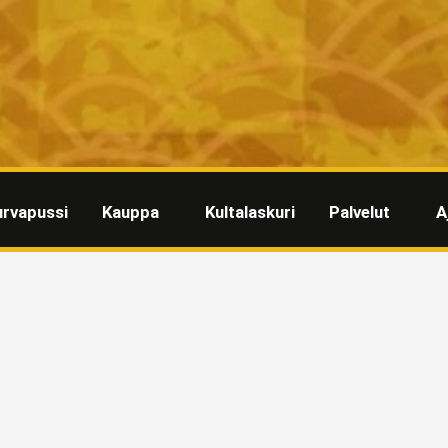
urvapussi
Kauppa
Kultalaskuri
Palvelut
A