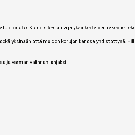
aton muoto. Korun sileä pinta ja yksinkertainen rakenne tekevä
in sekä yksinään että muiden korujen kanssa yhdistettynä. Hi
a ja varman valinnan lahjaksi.